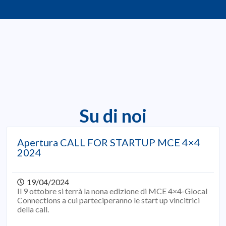
ati subito!
 le informazioni per associarti
Su di noi