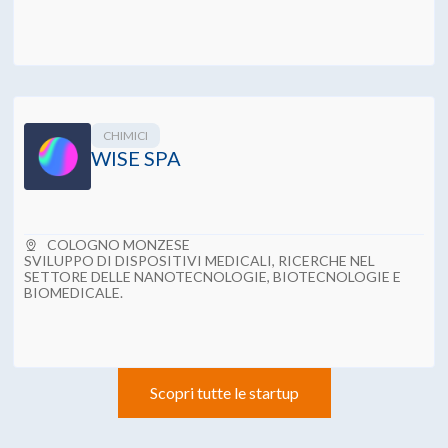
INNOVATION SERVICES
OVERSONIC ROBOTICS SRL SB
CARATE BRIANZA
Produzione di software mirato al controllo dei robot umanoidi,
sviluppo di sistemi cognitivi locali e su piattaforma cloud, officina
meccanica per la prototipazione di soluzioni robotiche.
CHIMICI
WISE SPA
COLOGNO MONZESE
SVILUPPO DI DISPOSITIVI MEDICALI, RICERCHE NEL