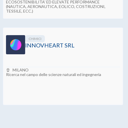
INNOVATION SERVICES
GS4C SRL
MILANO
RICERCA, SVILUPPO, COMMERCIO E PRODUZIONE DI
MATERIALI TECNICI INNOVATIVI E SOLUZIONI
TECNOLOGICHE AVANZATE CON CARATTERISTICHE DI
ECOSOSTENIBILITA’ ED ELEVATE PERFORMANCE
(NAUTICA, AERONAUTICA, EOLICO, COSTRUZIONI,
TESSILE, ECC.)
CHIMICI
INNOVHEART SRL
MILANO
Ricerca nel campo delle scienze naturali ed ingegneria