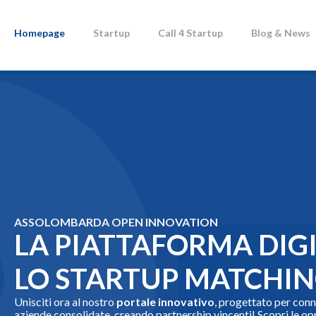
Chi siamo
Le imprese
Servizi
Come Associarsi
Centro Studi
Media
Contatti
Lavora con noi
Homepage
Startup
Call 4 Startup
Blog & News