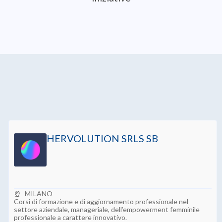
+
60
Iniziative