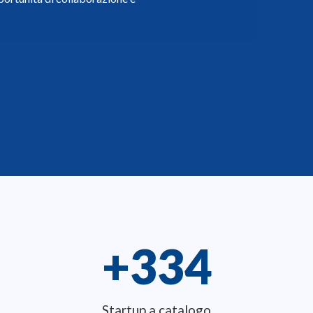
TALE PER
NG
nettere start-up dinamiche con
portunità di collaborazione e