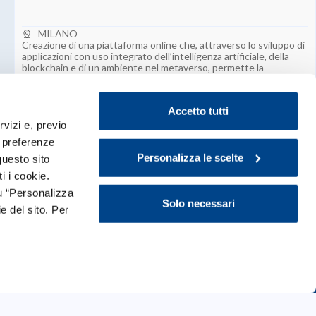
MILANO
Creazione di una piattaforma online che, attraverso lo sviluppo di
applicazioni con uso integrato dell’intelligenza artificiale, della
blockchain e di un ambiente nel metaverso, permette la
competizione tra utenti in qualsiasi area creativa, che
interagiranno mediante la pubblicazione di contenuti audio, foto
e video, al fine di eleggere uno o più vincitori per ogni challenge.
Accetto tutti
rvizi e, previo
e preferenze
Personalizza le scelte
questo sito
i i cookie.
u “Personalizza
Solo necessari
e del sito. Per