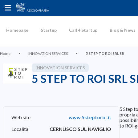
Homepage
Startup
Call 4 Startup
Blog & News
Home
•
INNOVATION SERVICES
•
5 STEP TO ROI SRL SB
INNOVATION SERVICES
5 STEP TO ROI SRL S
5 Step t
propria 
Web site
www.5steptoroi.it
possibili
to ROI g
Località
CERNUSCO SUL NAVIGLIO