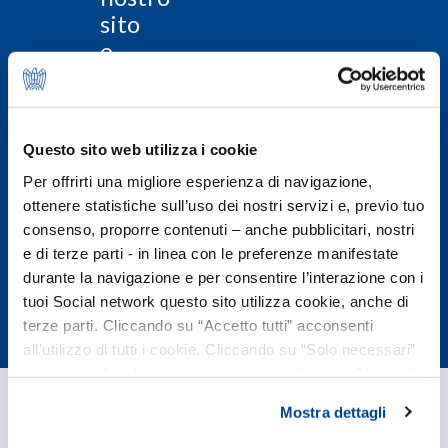
sito
e
richiedi
le
informazioni
Questo sito web utilizza i cookie
per
associarti
Per offrirti una migliore esperienza di navigazione,
ottenere statistiche sull’uso dei nostri servizi e, previo tuo
consenso, proporre contenuti – anche pubblicitari, nostri
Associati
e di terze parti - in linea con le preferenze manifestate
subito
durante la navigazione e per consentire l’interazione con i
tuoi Social network questo sito utilizza cookie, anche di
terze parti. Cliccando su “Accetto tutti” acconsenti
all’utilizzo di tutti i cookie. Cliccando su “Solo necessari”
nessun cookie di tracciamento viene utilizzato. Cliccando
su “Personalizza le scelte” è possibile esprimere la
Mostra dettagli
propria volontà in relazione a ciascuna categoria di
cookie del sito. Per ulteriori informazioni consulta la