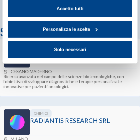
Cookie Policy
.
Accetto tutti
Startup correlate
Personalizza le scelte
CHIMICI
Solo necessari
THERA65 SRL
CESANO MADERNO
Ricerca avanzata nel campo delle scienze biotecnologiche, con
l’obiettivo di sviluppare diagnostiche e terapie personalizzate
innovative per pazienti oncologici.
CHIMICI
RADIANTIS RESEARCH SRL
MILANO