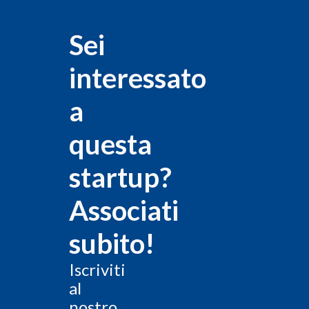
Sei
interessato
a
questa
startup?
Associati
subito!
Iscriviti
al
nostro