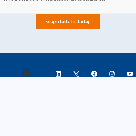
Scopri tutte le startup
Chi Siamo
Le imprese
La storia
Start up
Imprese associate
Piccole imprese