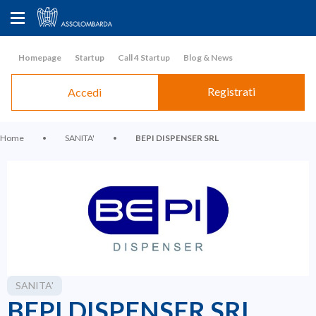
Homepage
Startup
Call 4 Startup
Blog & News
Registrati
Accedi
Home
•
SANITA'
•
BEPI DISPENSER SRL
SANITA'
BEPI DISPENSER SRL