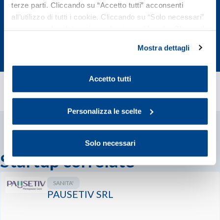
terze parti. Cliccando su “Accetto tutti” acconsenti
Associati
all’utilizzo di tutti i cookie. Cliccando su “Solo necessari”
subito
nessun cookie di tracciamento viene utilizzato. Cliccando
su “Personalizza le scelte” è possibile esprimere la
Mostra dettagli
propria volontà in relazione a ciascuna categoria di
cookie del sito. Per ulteriori informazioni consulta la
Cookie Policy
.
Accetto tutti
Personalizza le scelte
Solo necessari
Startup correlate
SANITA'
PAUSETIV SRL