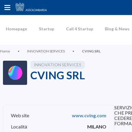
Homepage
Startup
Call 4 Startup
Blog & News
Home
•
INNOVATION SERVICES
•
CVING SRL
INNOVATION SERVICES
CVING SRL
SERVIZ
CHE PR
Web site
www.cving.com
CEDERE
FORMAZ
Località
MILANO