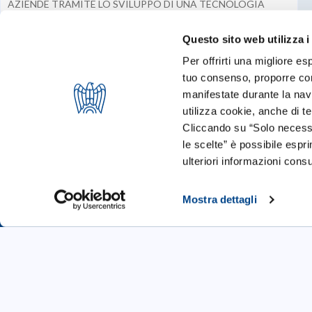
AZIENDE TRAMITE LO SVILUPPO DI UNA TECNOLOGIA
INNOVATIVA CHE CONSENTE DI CREARE PERCORSI
D’ACQUISTO DIRETTI E CUSTOMIZZABILI IN MODO DA
OFFRIRE AI POTENZIALI CLIENTI LA SOLUZIONE GIUSTA AL
Questo sito web utilizza i
MOMENTO GIUSTO
Per offrirti una migliore es
tuo consenso, proporre cont
manifestate durante la navi
utilizza cookie, anche di ter
Cliccando su “Solo necessa
le scelte” è possibile espr
ulteriori informazioni consu
Mostra dettagli
Startup
Call 4 Startup
Blog & News
Cookie Policy