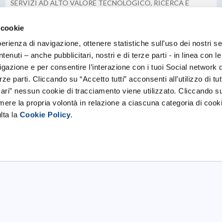
SERVIZI AD ALTO VALORE TECNOLOGICO, RICERCA E
SVILUPPO DI ALGORITMI E SOLUZIONI SOFTWARE
NELL’AMBITO DELL’INTELLIGENZA ARTIFICIALE, SVILUPPO
DI SOLUZIONI SOFTWARE ORIENTATE AL CLOUD, RICERCA
 cookie
E SVILUPPO DI SOLUZIONI HARDWARE PER METTERE IN
PRODUZIONE SU SISTEMI PROPRIETARI.
perienza di navigazione, ottenere statistiche sull’uso dei nostri se
enuti – anche pubblicitari, nostri e di terze parti - in linea con l
gazione e per consentire l’interazione con i tuoi Social network 
Scopri tutte le startup
ze parti. Cliccando su “Accetto tutti” acconsenti all’utilizzo di tutt
ri” nessun cookie di tracciamento viene utilizzato. Cliccando s
imere la propria volontà in relazione a ciascuna categoria di cooki
lta la
Cookie Policy
.