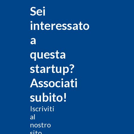
Sei
interessato
a
questa
startup?
Associati
subito!
Iscriviti
al
nostro
sito