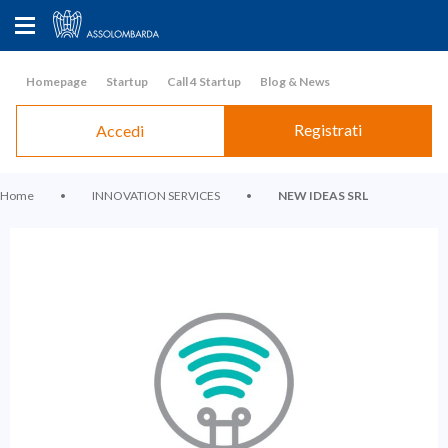
Homepage
Startup
Call 4 Startup
Blog & News
Registrati
Accedi
Home
•
INNOVATION SERVICES
•
NEW IDEAS SRL