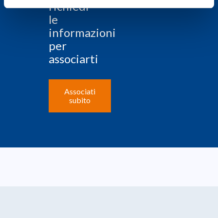
richiedi
le
informazioni
per
associarti
Associati
subito