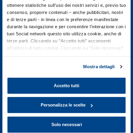
Sei
ottenere statistiche sull’uso dei nostri servizi e, previo tuo
interessato
consenso, proporre contenuti – anche pubblicitari, nostri
e di terze parti - in linea con le preferenze manifestate
a
durante la navigazione e per consentire l’interazione con i
tuoi Social network questo sito utilizza cookie, anche di
questa
terze parti. Cliccando su “Accetto tutti” acconsenti
all’utilizzo di tutti i cookie. Cliccando su “Solo necessari”
startup?
nessun cookie di tracciamento viene utilizzato. Cliccando
su “Personalizza le scelte” è possibile esprimere la
Mostra dettagli
Associati
propria volontà in relazione a ciascuna categoria di
cookie del sito. Per ulteriori informazioni consulta la
subito!
Cookie Policy
.
Accetto tutti
Iscriviti
al
Personalizza le scelte
nostro
sito
Solo necessari
e