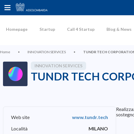
Homepage
Startup
Call 4 Startup
Blog & News
Home
•
INNOVATION SERVICES
•
TUNDR TECH CORPORATION
INNOVATION SERVICES
TUNDR TECH CORP
Realizzaz
sostegno
Web site
www.tundr.tech
Località
MILANO