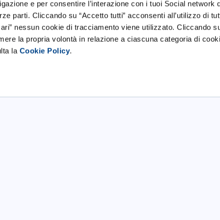
gazione e per consentire l’interazione con i tuoi Social network 
Scopri tutte le startup
ze parti. Cliccando su “Accetto tutti” acconsenti all’utilizzo di tutt
ri” nessun cookie di tracciamento viene utilizzato. Cliccando s
imere la propria volontà in relazione a ciascuna categoria di cooki
lta la
Cookie Policy
.
ese
Servizi
p
Desk
 imprese
Tutte le convenzioni
imprese
Appuntamenti
imprese
Scadenze