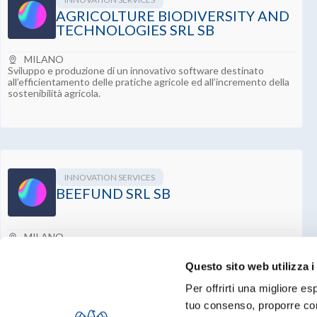
AGRICOLTURE BIODIVERSITY AND
TECHNOLOGIES SRL SB
MILANO
Sviluppo e produzione di un innovativo software destinato
all’efficientamento delle pratiche agricole ed all’incremento della
sostenibilità agricola.
INNOVATION SERVICES
BEEFUND SRL SB
MILANO
Consulenza in ambito web 3.0 per le aziende e moduli di learning,
gaming ed investimento per i privati.
Questo sito web utilizza i
Per offrirti una migliore es
tuo consenso, proporre cont