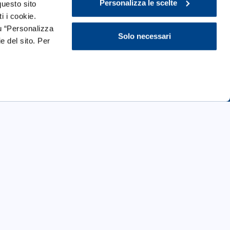
Personalizza le scelte
questo sito
i i cookie.
u “Personalizza
Solo necessari
e del sito. Per
Media
Comunicati stampa
Dichiarazioni
Interviste
Presidente