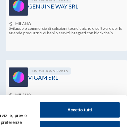
GENUINE WAY SRL
MILANO
Sviluppo e commercio di soluzioni tecnologiche e software per le
aziende produttrici di beni o servizi integrati con blockchain.
INNOVATION SERVICES
VIGAM SRL
MILANO
Sviluppo di una piattaforma informatica innovativa per la gestione
automatizzata delle pratiche relative alla rivalsa del datore di
lavoro.
Accetto tutti
rvizi e, previo
e preferenze