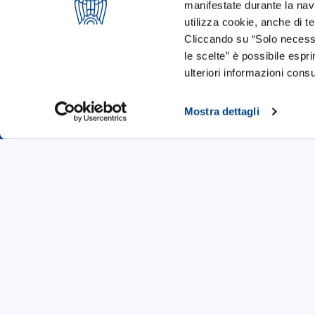
manifestate durante la navi
utilizza cookie, anche di ter
Cliccando su “Solo necessa
le scelte” è possibile espr
ulteriori informazioni consu
Mostra dettagli
Startup
Call 4 Startup
Blog & News
Cookie Policy
Chi Siamo
Le impr
La storia
Start u
Imprese associate
Piccole
Statuto e regolamenti
Medie 
Bilancio
Grandi 