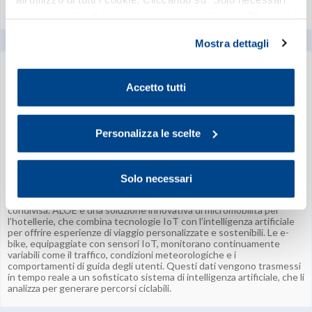
nessun cookie di tracciamento viene utilizzato. Cliccando
su “Personalizza le scelte” è possibile esprimere la
Mostra dettagli
propria volontà in relazione a ciascuna categoria di
cookie del sito. Per ulteriori informazioni consulta la
INNOVATION SERVICES
OBD SRL
Cookie Policy
.
Accetto tutti
Personalizza le scelte
Solo necessari
MILANO
Sviluppo, produzione e commercio di software legati alla mobilità
condivisa. ALOE è una soluzione innovativa di micromobilità per
l’hotellerie, che combina tecnologie IoT con l’intelligenza artificiale
per offrire esperienze di viaggio personalizzate e sostenibili. Le e-
bike, equipaggiate con sensori IoT, monitorano continuamente
variabili come il traffico, condizioni meteorologiche e i
comportamenti di guida degli utenti. Questi dati vengono trasmessi
in tempo reale a un sofisticato sistema di intelligenza artificiale, che li
analizza per generare percorsi ciclabili.