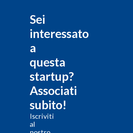
Sei
interessato
a
questa
startup?
Associati
subito!
Iscriviti
al
nostro