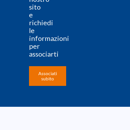
sito
e
richiedi
le
informazioni
per
associarti
Associati
subito