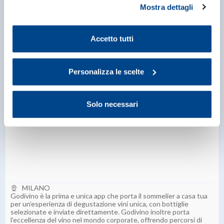
MILANO
Mostra dettagli
propria volontà in relazione a ciascuna categoria di
Sviluppo software 3.0 per il settore della stampa digitale e
rilegatura.
cookie del sito. Per ulteriori informazioni consulta la
Cookie Policy
.
Accetto tutti
Personalizza le scelte
Solo necessari
GODIVINO SRL
MILANO
Godivino è la prima e unica app che porta il sommelier a casa tua
per un’esperienza di degustazione vini unica, con bottiglie
selezionate e inviate direttamente. Godivino inoltre porta
l’eccellenza del vino nel mondo corporate, offrendo percorsi di