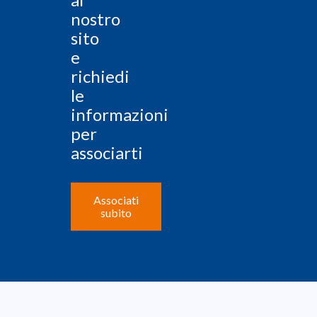
nostro
sito
e
richiedi
le
informazioni
per
associarti
Associati
subito