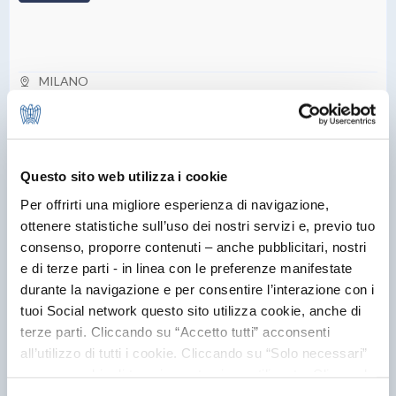
MILANO
Sviluppo di Purpose Key, una soluzione digitale di Analysis & Data
Collection, che grazie alla metodologia ed agli strumenti
sviluppati fotografa, misura e allinea il Purpose dell’Azienda al suo
Capitale Umano.
Questo sito web utilizza i cookie
Per offrirti una migliore esperienza di navigazione,
ottenere statistiche sull’uso dei nostri servizi e, previo tuo
consenso, proporre contenuti – anche pubblicitari, nostri
OLO24 SRL
e di terze parti - in linea con le preferenze manifestate
durante la navigazione e per consentire l’interazione con i
tuoi Social network questo sito utilizza cookie, anche di
terze parti. Cliccando su “Accetto tutti” acconsenti
all’utilizzo di tutti i cookie. Cliccando su “Solo necessari”
nessun cookie di tracciamento viene utilizzato. Cliccando
su “Personalizza le scelte” è possibile esprimere la