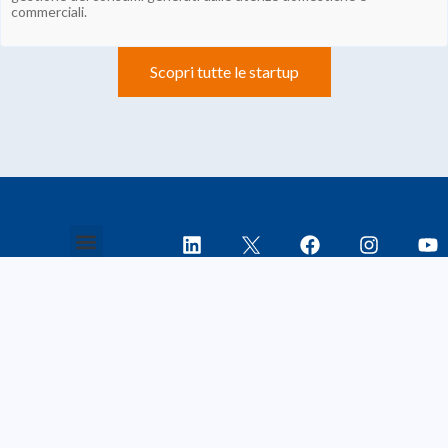
commerciali.
Scopri tutte le startup
Chi Siamo
Le imprese
La storia
Start up
Imprese associate
Piccole imprese