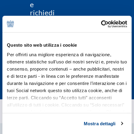
e
richiedi
le
informazioni
per
associarti
Questo sito web utilizza i cookie
Per offrirti una migliore esperienza di navigazione,
ottenere statistiche sull’uso dei nostri servizi e, previo tuo
Associati
consenso, proporre contenuti – anche pubblicitari, nostri
subito
e di terze parti - in linea con le preferenze manifestate
durante la navigazione e per consentire l’interazione con i
tuoi Social network questo sito utilizza cookie, anche di
terze parti. Cliccando su “Accetto tutti” acconsenti
all’utilizzo di tutti i cookie. Cliccando su “Solo necessari”
nessun cookie di tracciamento viene utilizzato. Cliccando
su “Personalizza le scelte” è possibile esprimere la
Mostra dettagli
propria volontà in relazione a ciascuna categoria di
cookie del sito. Per ulteriori informazioni consulta la